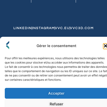
LINKEDIN
INSTAGRAM
VVC.EU
VVC3D.COM
Conditions Générales de Vente
Gérer le consentement
Politique de Confidentialité et de Cookies
Expédition et Livraison
Echanges et Retours
Pour offrir les meilleures expériences, nous utilisons des technologies telles
que les cookies pour stocker et/ou accéder aux informations des appareils.
Le fait de consentir à ces technologies nous permettra de traiter des donnée
telles que le comportement de navigation ou les ID uniques sur ce site. Le fai
© 2026 FLO & CO. All Rights Reserved
de ne pas consentir ou de retirer son consentement peut avoir un effet négati
sur certaines caractéristiques et fonctions.
Accepter
Refuser