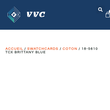
ACCUEIL
/
SWATCHCARDS
/
COTON
/ 18-5610
TCX BRITTANY BLUE