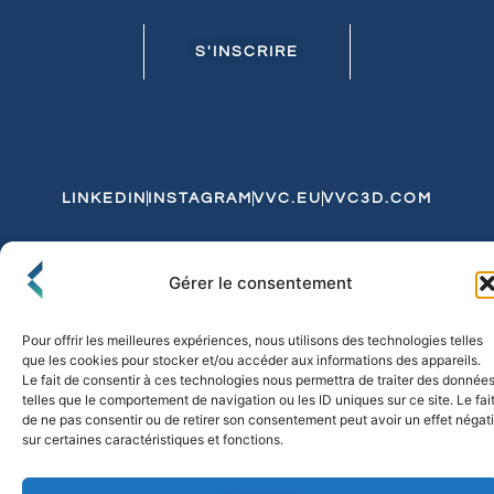
S'INSCRIRE
LINKEDIN
INSTAGRAM
VVC.EU
VVC3D.COM
Conditions Générales de Vente
Gérer le consentement
Politique de Confidentialité et de Cookies
Expédition et Livraison
Echanges et Retours
Pour offrir les meilleures expériences, nous utilisons des technologies telles
que les cookies pour stocker et/ou accéder aux informations des appareils.
Le fait de consentir à ces technologies nous permettra de traiter des donnée
telles que le comportement de navigation ou les ID uniques sur ce site. Le fai
© 2026 FLO & CO. All Rights Reserved
de ne pas consentir ou de retirer son consentement peut avoir un effet négati
sur certaines caractéristiques et fonctions.