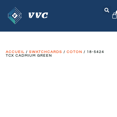
ACCUEIL
/
SWATCHCARDS
/
COTON
/ 18-5424
TCX CADMIUM GREEN