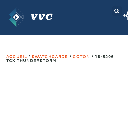
ACCUEIL
/
SWATCHCARDS
/
COTON
/ 18-5206
TCX THUNDERSTORM