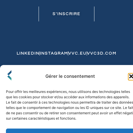
S'INSCRIRE
LINKEDIN
INSTAGRAM
VVC.EU
VVC3D.COM
Conditions Générales de Vente
Gérer le consentement
Politique de Confidentialité et de Cookies
Expédition et Livraison
Echanges et Retours
Pour offrir les meilleures expériences, nous utilisons des technologies telles
que les cookies pour stocker et/ou accéder aux informations des appareils.
Le fait de consentir à ces technologies nous permettra de traiter des donnée
telles que le comportement de navigation ou les ID uniques sur ce site. Le fai
© 2026 FLO & CO. All Rights Reserved
de ne pas consentir ou de retirer son consentement peut avoir un effet négati
sur certaines caractéristiques et fonctions.