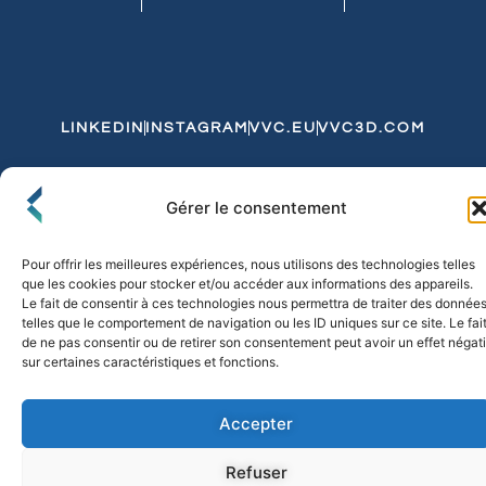
LINKEDIN
INSTAGRAM
VVC.EU
VVC3D.COM
Conditions Générales de Vente
Gérer le consentement
Politique de Confidentialité et de Cookies
Expédition et Livraison
Echanges et Retours
Pour offrir les meilleures expériences, nous utilisons des technologies telles
que les cookies pour stocker et/ou accéder aux informations des appareils.
Le fait de consentir à ces technologies nous permettra de traiter des donnée
telles que le comportement de navigation ou les ID uniques sur ce site. Le fai
© 2026 FLO & CO. All Rights Reserved
de ne pas consentir ou de retirer son consentement peut avoir un effet négati
sur certaines caractéristiques et fonctions.
Accepter
Refuser