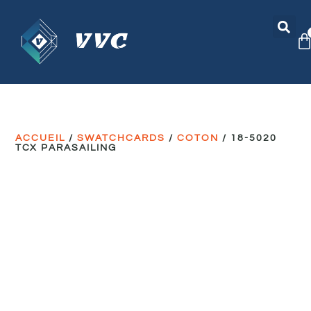
ACCUEIL
/
SWATCHCARDS
/
COTON
/ 18-5020
TCX PARASAILING