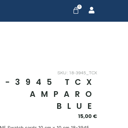
0
SKU : 18-3945_TCX
8-3945 TCX
AMPARO
BLUE
15,00
€
E Swatch cards 10 cm x 10 cm 18-3945