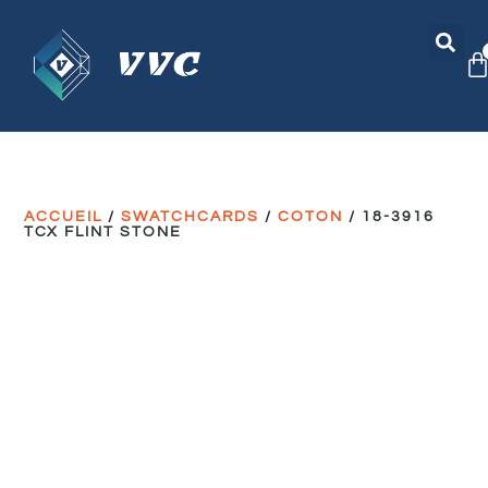
ACCUEIL
/
SWATCHCARDS
/
COTON
/ 18-3916
TCX FLINT STONE