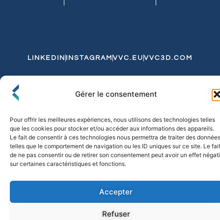
LINKEDIN
INSTAGRAM
VVC.EU
VVC3D.COM
Conditions Générales de Vente
Gérer le consentement
Politique de Confidentialité et de Cookies
Expédition et Livraison
Echanges et Retours
Pour offrir les meilleures expériences, nous utilisons des technologies telles
que les cookies pour stocker et/ou accéder aux informations des appareils.
Le fait de consentir à ces technologies nous permettra de traiter des donnée
telles que le comportement de navigation ou les ID uniques sur ce site. Le fai
© 2026 FLO & CO. All Rights Reserved
de ne pas consentir ou de retirer son consentement peut avoir un effet négati
sur certaines caractéristiques et fonctions.
Accepter
Refuser