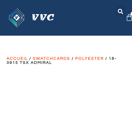
ACCUEIL
/
SWATCHCARDS
/
POLYESTER
/ 18-
3915 TSX ADMIRAL