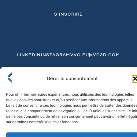
S'INSCRIRE
LINKEDIN
INSTAGRAM
VVC.EU
VVC3D.COM
Conditions Générales de Vente
Gérer le consentement
Politique de Confidentialité et de Cookies
Expédition et Livraison
Echanges et Retours
Pour offrir les meilleures expériences, nous utilisons des technologies telles
que les cookies pour stocker et/ou accéder aux informations des appareils.
Le fait de consentir à ces technologies nous permettra de traiter des donnée
telles que le comportement de navigation ou les ID uniques sur ce site. Le fai
© 2026 FLO & CO. All Rights Reserved
de ne pas consentir ou de retirer son consentement peut avoir un effet négati
sur certaines caractéristiques et fonctions.