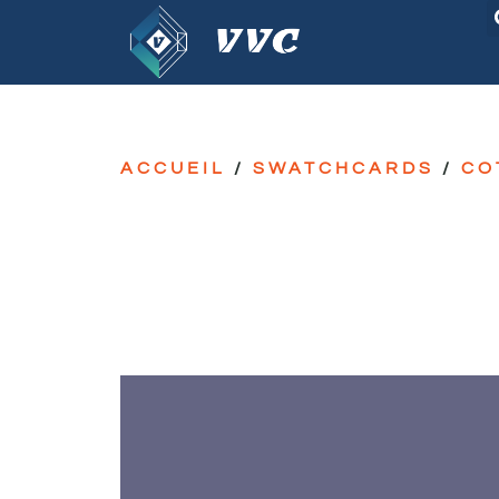
ACCUEIL
/
SWATCHCARDS
/
CO