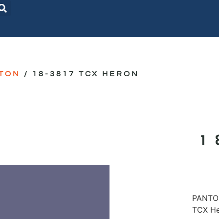
TON
/ 18-3817 TCX HERON
1
PANTON
TCX H