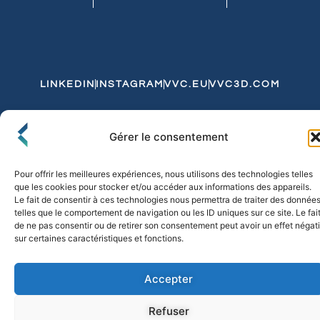
LINKEDIN
INSTAGRAM
VVC.EU
VVC3D.COM
Conditions Générales de Vente
Gérer le consentement
Politique de Confidentialité et de Cookies
Expédition et Livraison
Echanges et Retours
Pour offrir les meilleures expériences, nous utilisons des technologies telles
que les cookies pour stocker et/ou accéder aux informations des appareils.
Le fait de consentir à ces technologies nous permettra de traiter des donnée
telles que le comportement de navigation ou les ID uniques sur ce site. Le fai
© 2026 FLO & CO. All Rights Reserved
de ne pas consentir ou de retirer son consentement peut avoir un effet négati
sur certaines caractéristiques et fonctions.
Accepter
Refuser