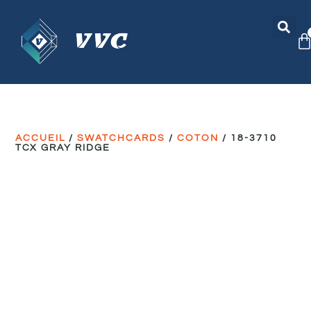
ACCUEIL
/
SWATCHCARDS
/
COTON
/ 18-3710
TCX GRAY RIDGE