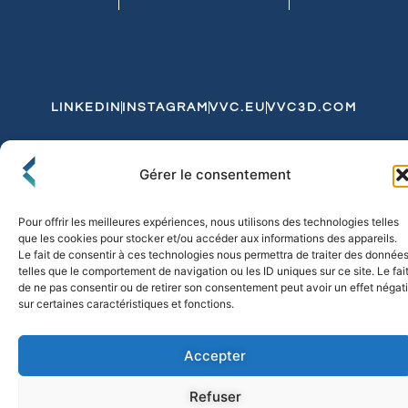
LINKEDIN
INSTAGRAM
VVC.EU
VVC3D.COM
Conditions Générales de Vente
Gérer le consentement
Politique de Confidentialité et de Cookies
Expédition et Livraison
Echanges et Retours
Pour offrir les meilleures expériences, nous utilisons des technologies telles
que les cookies pour stocker et/ou accéder aux informations des appareils.
Le fait de consentir à ces technologies nous permettra de traiter des donnée
telles que le comportement de navigation ou les ID uniques sur ce site. Le fai
© 2026 FLO & CO. All Rights Reserved
de ne pas consentir ou de retirer son consentement peut avoir un effet négati
sur certaines caractéristiques et fonctions.
Accepter
Refuser