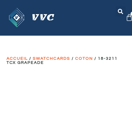
ACCUEIL
/
SWATCHCARDS
/
COTON
/ 18-3211
TCX GRAPEADE