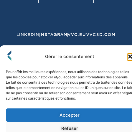
LINKEDIN
INSTAGRAM
VVC.EU
VVC3D.COM
Conditions Générales de Vente
Gérer le consentement
Politique de Confidentialité et de Cookies
Expédition et Livraison
Echanges et Retours
Pour offrir les meilleures expériences, nous utilisons des technologies telles
que les cookies pour stocker et/ou accéder aux informations des appareils.
Le fait de consentir à ces technologies nous permettra de traiter des donnée
telles que le comportement de navigation ou les ID uniques sur ce site. Le fai
© 2026 FLO & CO. All Rights Reserved
de ne pas consentir ou de retirer son consentement peut avoir un effet négati
sur certaines caractéristiques et fonctions.
Accepter
Refuser