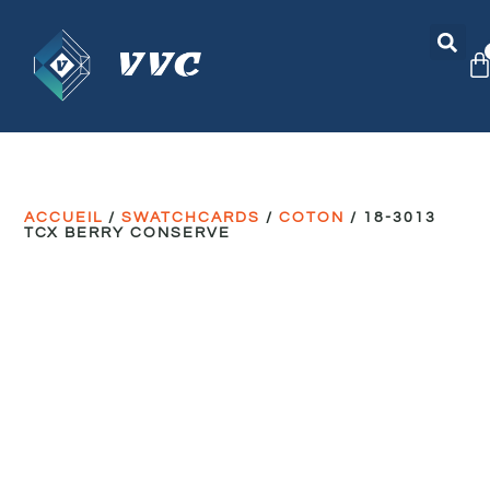
ACCUEIL
/
SWATCHCARDS
/
COTON
/ 18-3013
TCX BERRY CONSERVE