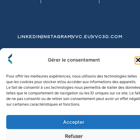
LINKEDIN
INSTAGRAM
VVC.EU
VVC3D.COM
Conditions Générales de Vente
Gérer le consentement
Politique de Confidentialité et de Cookies
Expédition et Livraison
Echanges et Retours
Pour offrir les meilleures expériences, nous utilisons des technologies telles
que les cookies pour stocker et/ou accéder aux informations des appareils.
Le fait de consentir à ces technologies nous permettra de traiter des donnée
telles que le comportement de navigation ou les ID uniques sur ce site. Le fai
© 2026 FLO & CO. All Rights Reserved
de ne pas consentir ou de retirer son consentement peut avoir un effet négati
sur certaines caractéristiques et fonctions.
Accepter
Refuser