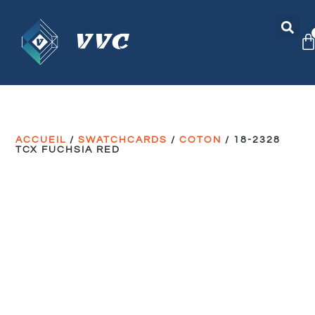
ACCUEIL
/
SWATCHCARDS
/
COTON
/ 18-2328
TCX FUCHSIA RED