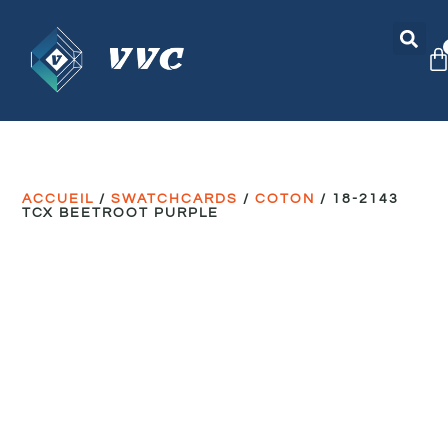
ACCUEIL
/
SWATCHCARDS
/
COTON
/ 18-2143
TCX BEETROOT PURPLE