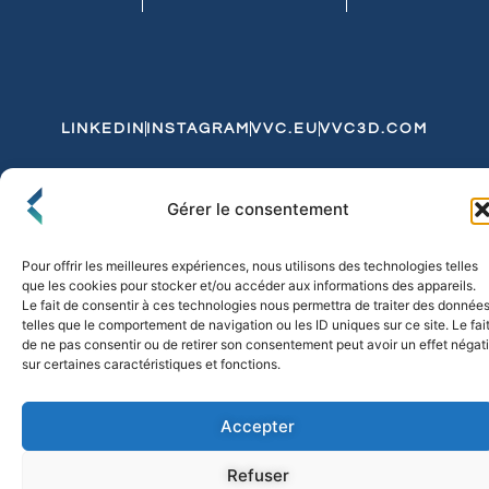
LINKEDIN
INSTAGRAM
VVC.EU
VVC3D.COM
Conditions Générales de Vente
Gérer le consentement
Politique de Confidentialité et de Cookies
Expédition et Livraison
Echanges et Retours
Pour offrir les meilleures expériences, nous utilisons des technologies telles
que les cookies pour stocker et/ou accéder aux informations des appareils.
Le fait de consentir à ces technologies nous permettra de traiter des donnée
telles que le comportement de navigation ou les ID uniques sur ce site. Le fai
© 2026 FLO & CO. All Rights Reserved
de ne pas consentir ou de retirer son consentement peut avoir un effet négati
sur certaines caractéristiques et fonctions.
Accepter
Refuser