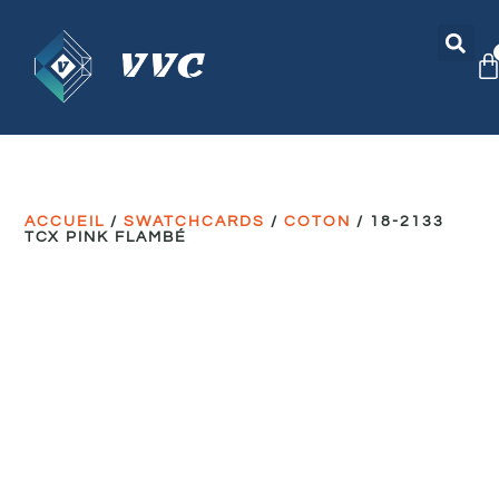
ACCUEIL
/
SWATCHCARDS
/
COTON
/ 18-2133
TCX PINK FLAMBÉ