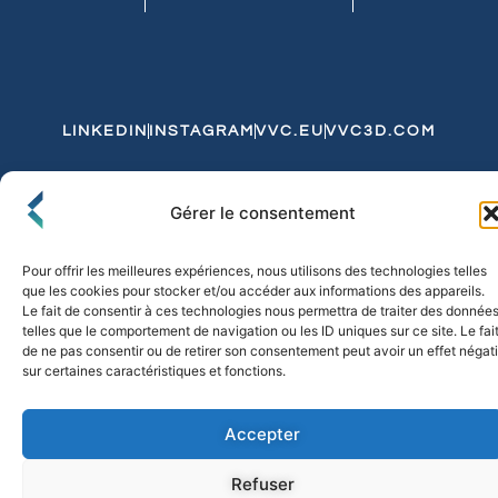
LINKEDIN
INSTAGRAM
VVC.EU
VVC3D.COM
Conditions Générales de Vente
Gérer le consentement
Politique de Confidentialité et de Cookies
Expédition et Livraison
Echanges et Retours
Pour offrir les meilleures expériences, nous utilisons des technologies telles
que les cookies pour stocker et/ou accéder aux informations des appareils.
Le fait de consentir à ces technologies nous permettra de traiter des donnée
telles que le comportement de navigation ou les ID uniques sur ce site. Le fai
© 2026 FLO & CO. All Rights Reserved
de ne pas consentir ou de retirer son consentement peut avoir un effet négati
sur certaines caractéristiques et fonctions.
Accepter
Refuser