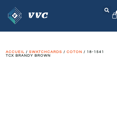
ACCUEIL
/
SWATCHCARDS
/
COTON
/ 18-1541
TCX BRANDY BROWN