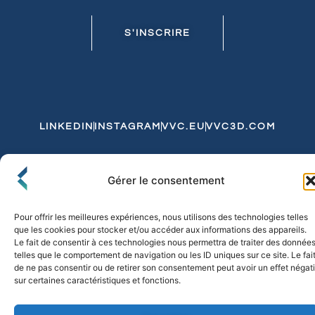
S'INSCRIRE
LINKEDIN
INSTAGRAM
VVC.EU
VVC3D.COM
Conditions Générales de Vente
Gérer le consentement
Politique de Confidentialité et de Cookies
Expédition et Livraison
Echanges et Retours
Pour offrir les meilleures expériences, nous utilisons des technologies telles
que les cookies pour stocker et/ou accéder aux informations des appareils.
Le fait de consentir à ces technologies nous permettra de traiter des donnée
telles que le comportement de navigation ou les ID uniques sur ce site. Le fai
© 2026 FLO & CO. All Rights Reserved
de ne pas consentir ou de retirer son consentement peut avoir un effet négati
sur certaines caractéristiques et fonctions.