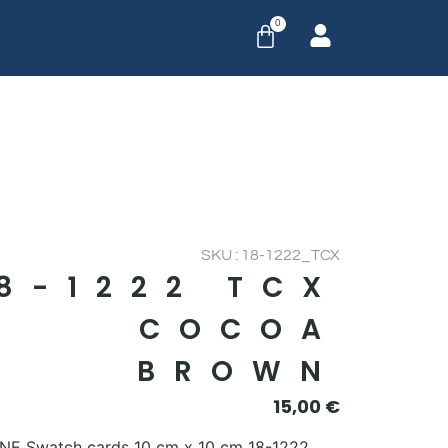
0
SKU : 18-1222_TCX
8-1222 TCX
COCOA
BROWN
15,00
€
E Swatch cards 10 cm x 10 cm 18-1222