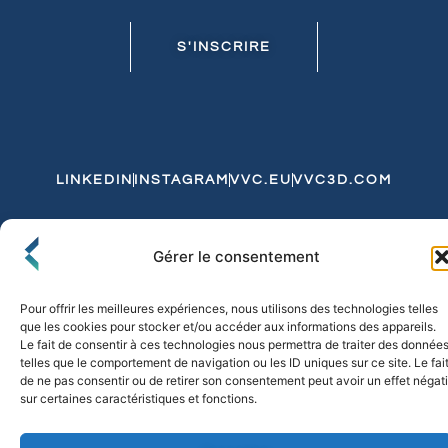
S'INSCRIRE
LINKEDIN
INSTAGRAM
VVC.EU
VVC3D.COM
Conditions Générales de Vente
Gérer le consentement
Politique de Confidentialité et de Cookies
Expédition et Livraison
Echanges et Retours
Pour offrir les meilleures expériences, nous utilisons des technologies telles
que les cookies pour stocker et/ou accéder aux informations des appareils.
Le fait de consentir à ces technologies nous permettra de traiter des donnée
telles que le comportement de navigation ou les ID uniques sur ce site. Le fai
© 2026 FLO & CO. All Rights Reserved
de ne pas consentir ou de retirer son consentement peut avoir un effet négati
sur certaines caractéristiques et fonctions.