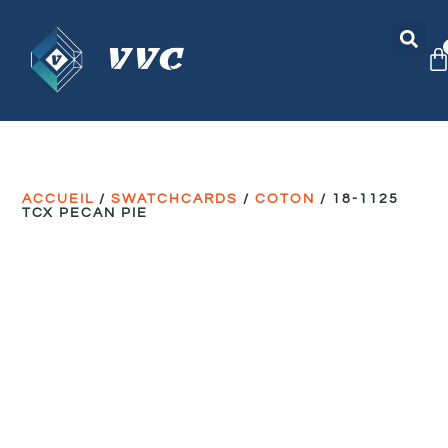
ACCUEIL
/
SWATCHCARDS
/
COTON
/ 18-1125
TCX PECAN PIE