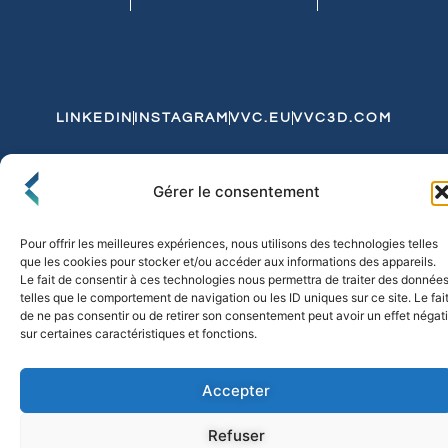
LINKEDIN
INSTAGRAM
VVC.EU
VVC3D.COM
Conditions Générales de Vente
Gérer le consentement
Politique de Confidentialité et de Cookies
Expédition et Livraison
Echanges et Retours
Pour offrir les meilleures expériences, nous utilisons des technologies telles
que les cookies pour stocker et/ou accéder aux informations des appareils.
Le fait de consentir à ces technologies nous permettra de traiter des donnée
telles que le comportement de navigation ou les ID uniques sur ce site. Le fai
© 2026 FLO & CO. All Rights Reserved
de ne pas consentir ou de retirer son consentement peut avoir un effet négati
sur certaines caractéristiques et fonctions.
Accepter
Refuser