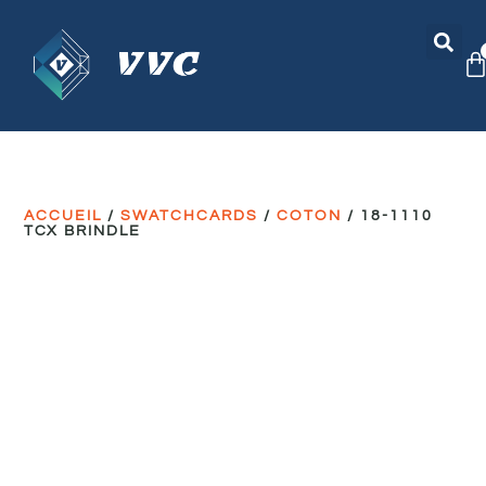
ACCUEIL
/
SWATCHCARDS
/
COTON
/ 18-1110
TCX BRINDLE