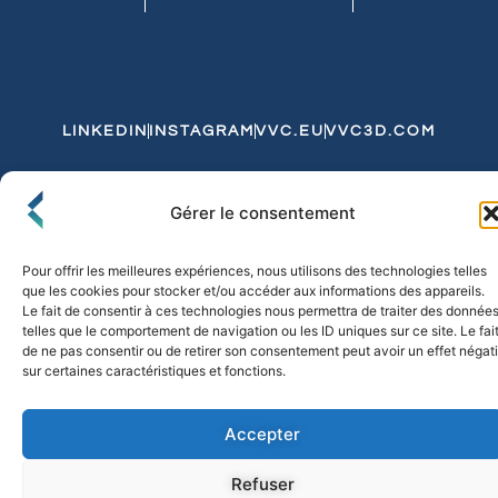
LINKEDIN
INSTAGRAM
VVC.EU
VVC3D.COM
Conditions Générales de Vente
Gérer le consentement
Politique de Confidentialité et de Cookies
Expédition et Livraison
Echanges et Retours
Pour offrir les meilleures expériences, nous utilisons des technologies telles
que les cookies pour stocker et/ou accéder aux informations des appareils.
Le fait de consentir à ces technologies nous permettra de traiter des donnée
telles que le comportement de navigation ou les ID uniques sur ce site. Le fai
© 2026 FLO & CO. All Rights Reserved
de ne pas consentir ou de retirer son consentement peut avoir un effet négati
sur certaines caractéristiques et fonctions.
Accepter
Refuser