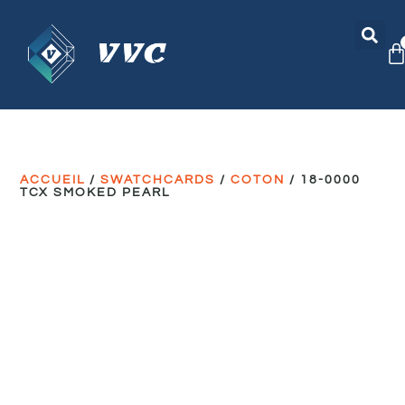
ACCUEIL
/
SWATCHCARDS
/
COTON
/ 18-0000
TCX SMOKED PEARL