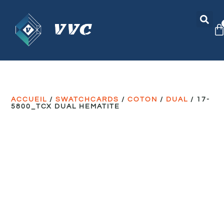
ACCUEIL
/
SWATCHCARDS
/
COTON
/
DUAL
/ 17-
5800_TCX DUAL HEMATITE