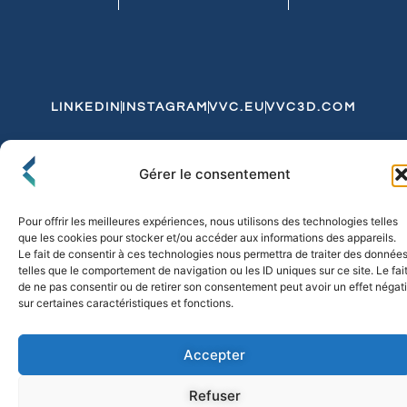
LINKEDIN
INSTAGRAM
VVC.EU
VVC3D.COM
Conditions Générales de Vente
Gérer le consentement
Politique de Confidentialité et de Cookies
Expédition et Livraison
Echanges et Retours
Pour offrir les meilleures expériences, nous utilisons des technologies telles
que les cookies pour stocker et/ou accéder aux informations des appareils.
Le fait de consentir à ces technologies nous permettra de traiter des donnée
telles que le comportement de navigation ou les ID uniques sur ce site. Le fai
© 2026 FLO & CO. All Rights Reserved
de ne pas consentir ou de retirer son consentement peut avoir un effet négati
sur certaines caractéristiques et fonctions.
Accepter
Refuser