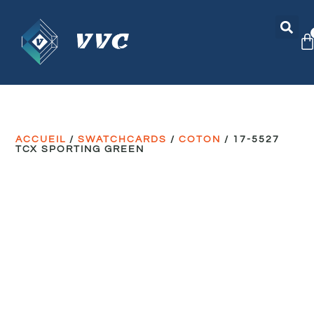
ACCUEIL
/
SWATCHCARDS
/
COTON
/ 17-5527
TCX SPORTING GREEN