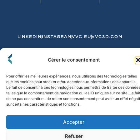
LINKEDIN
INSTAGRAM
VVC.EU
VVC3D.COM
Conditions Générales de Vente
Gérer le consentement
Politique de Confidentialité et de Cookies
Expédition et Livraison
Echanges et Retours
Pour offrir les meilleures expériences, nous utilisons des technologies telles
que les cookies pour stocker et/ou accéder aux informations des appareils.
Le fait de consentir à ces technologies nous permettra de traiter des donnée
telles que le comportement de navigation ou les ID uniques sur ce site. Le fai
© 2026 FLO & CO. All Rights Reserved
de ne pas consentir ou de retirer son consentement peut avoir un effet négati
sur certaines caractéristiques et fonctions.
Accepter
Refuser