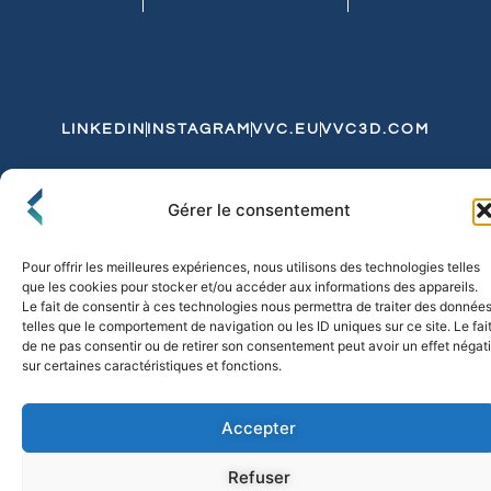
LINKEDIN
INSTAGRAM
VVC.EU
VVC3D.COM
Conditions Générales de Vente
Gérer le consentement
Politique de Confidentialité et de Cookies
Expédition et Livraison
Echanges et Retours
Pour offrir les meilleures expériences, nous utilisons des technologies telles
que les cookies pour stocker et/ou accéder aux informations des appareils.
Le fait de consentir à ces technologies nous permettra de traiter des donnée
telles que le comportement de navigation ou les ID uniques sur ce site. Le fai
© 2026 FLO & CO. All Rights Reserved
de ne pas consentir ou de retirer son consentement peut avoir un effet négati
sur certaines caractéristiques et fonctions.
Accepter
Refuser