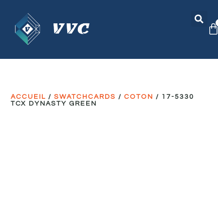
ACCUEIL
/
SWATCHCARDS
/
COTON
/ 17-5330
TCX DYNASTY GREEN