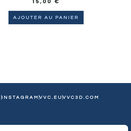
15,00
€
AJOUTER AU PANIER
N
INSTAGRAM
VVC.EU
VVC3D.COM