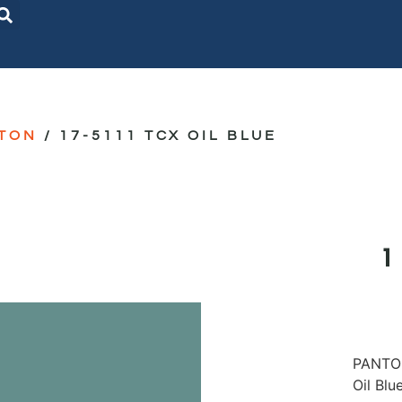
TON
/ 17-5111 TCX OIL BLUE
PANTON
Oil Blu