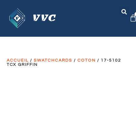
ACCUEIL
/
SWATCHCARDS
/
COTON
/ 17-5102
TCX GRIFFIN