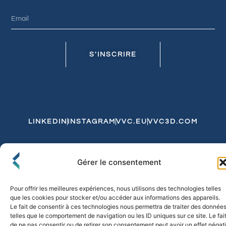
S'INSCRIRE
LINKEDIN
INSTAGRAM
VVC.EU
VVC3D.COM
Conditions Générales de Vente
Gérer le consentement
Politique de Confidentialité et de Cookies
Expédition et Livraison
Echanges et Retours
Pour offrir les meilleures expériences, nous utilisons des technologies telles
que les cookies pour stocker et/ou accéder aux informations des appareils.
Le fait de consentir à ces technologies nous permettra de traiter des donnée
telles que le comportement de navigation ou les ID uniques sur ce site. Le fai
© 2026 FLO & CO. All Rights Reserved
de ne pas consentir ou de retirer son consentement peut avoir un effet négati