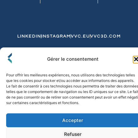
LINKEDIN
INSTAGRAM
VVC.EU
VVC3D.COM
Conditions Générales de Vente
Gérer le consentement
Politique de Confidentialité et de Cookies
Expédition et Livraison
Echanges et Retours
Pour offrir les meilleures expériences, nous utilisons des technologies telles
que les cookies pour stocker et/ou accéder aux informations des appareils.
Le fait de consentir à ces technologies nous permettra de traiter des donnée
telles que le comportement de navigation ou les ID uniques sur ce site. Le fai
© 2026 FLO & CO. All Rights Reserved
de ne pas consentir ou de retirer son consentement peut avoir un effet négati
sur certaines caractéristiques et fonctions.
Accepter
Refuser