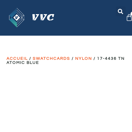
ACCUEIL
/
SWATCHCARDS
/
NYLON
/ 17-4436 TN
ATOMIC BLUE