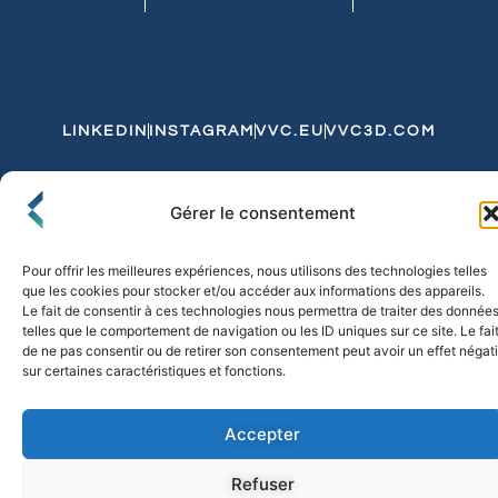
LINKEDIN
INSTAGRAM
VVC.EU
VVC3D.COM
Conditions Générales de Vente
Gérer le consentement
Politique de Confidentialité et de Cookies
Expédition et Livraison
Echanges et Retours
Pour offrir les meilleures expériences, nous utilisons des technologies telles
que les cookies pour stocker et/ou accéder aux informations des appareils.
Le fait de consentir à ces technologies nous permettra de traiter des donnée
telles que le comportement de navigation ou les ID uniques sur ce site. Le fai
© 2026 FLO & CO. All Rights Reserved
de ne pas consentir ou de retirer son consentement peut avoir un effet négati
sur certaines caractéristiques et fonctions.
Accepter
Refuser