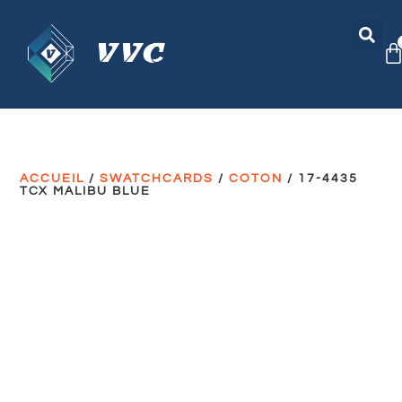
ACCUEIL
/
SWATCHCARDS
/
COTON
/ 17-4435
TCX MALIBU BLUE