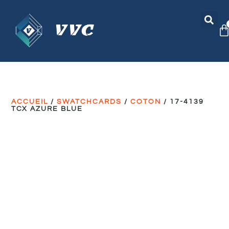
ACCUEIL
/
SWATCHCARDS
/
COTON
/ 17-4139
TCX AZURE BLUE