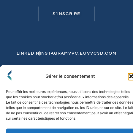
S'INSCRIRE
LINKEDIN
INSTAGRAM
VVC.EU
VVC3D.COM
Conditions Générales de Vente
Gérer le consentement
Politique de Confidentialité et de Cookies
Expédition et Livraison
Echanges et Retours
Pour offrir les meilleures expériences, nous utilisons des technologies telles
que les cookies pour stocker et/ou accéder aux informations des appareils.
Le fait de consentir à ces technologies nous permettra de traiter des donnée
telles que le comportement de navigation ou les ID uniques sur ce site. Le fai
© 2026 FLO & CO. All Rights Reserved
de ne pas consentir ou de retirer son consentement peut avoir un effet négati
sur certaines caractéristiques et fonctions.