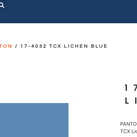
TON
/ 17-4032 TCX LICHEN BLUE
1
L
PANTON
TCX Li