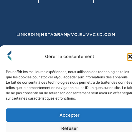
LINKEDIN
INSTAGRAM
VVC.EU
VVC3D.COM
Conditions Générales de Vente
Gérer le consentement
Politique de Confidentialité et de Cookies
Expédition et Livraison
Echanges et Retours
Pour offrir les meilleures expériences, nous utilisons des technologies telles
que les cookies pour stocker et/ou accéder aux informations des appareils.
Le fait de consentir à ces technologies nous permettra de traiter des donnée
telles que le comportement de navigation ou les ID uniques sur ce site. Le fai
© 2026 FLO & CO. All Rights Reserved
de ne pas consentir ou de retirer son consentement peut avoir un effet négati
sur certaines caractéristiques et fonctions.
Accepter
Refuser