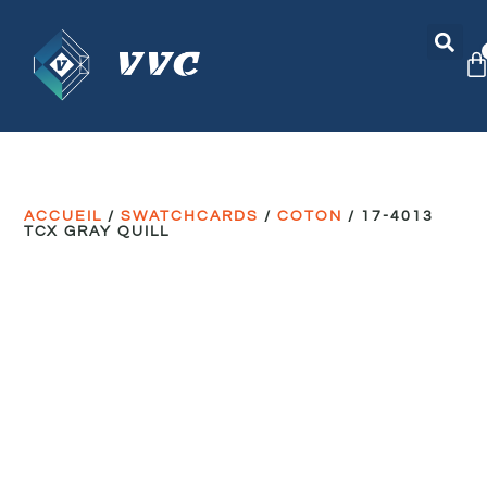
ACCUEIL
/
SWATCHCARDS
/
COTON
/ 17-4013
TCX GRAY QUILL