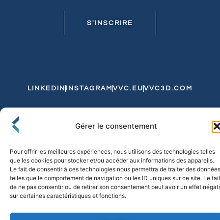
S'INSCRIRE
LINKEDIN
INSTAGRAM
VVC.EU
VVC3D.COM
Conditions Générales de Vente
Gérer le consentement
Politique de Confidentialité et de Cookies
Expédition et Livraison
Echanges et Retours
Pour offrir les meilleures expériences, nous utilisons des technologies telles
que les cookies pour stocker et/ou accéder aux informations des appareils.
Le fait de consentir à ces technologies nous permettra de traiter des donnée
telles que le comportement de navigation ou les ID uniques sur ce site. Le fai
© 2026 FLO & CO. All Rights Reserved
de ne pas consentir ou de retirer son consentement peut avoir un effet négati
sur certaines caractéristiques et fonctions.