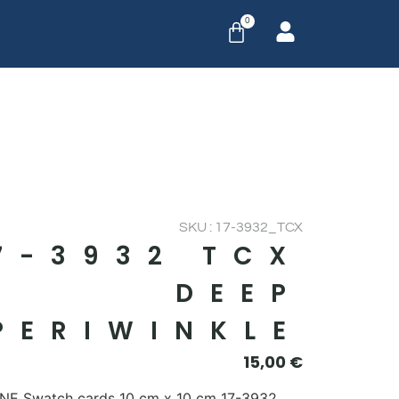
0
SKU : 17-3932_TCX
7-3932 TCX
DEEP
PERIWINKLE
15,00
€
E Swatch cards 10 cm x 10 cm 17-3932