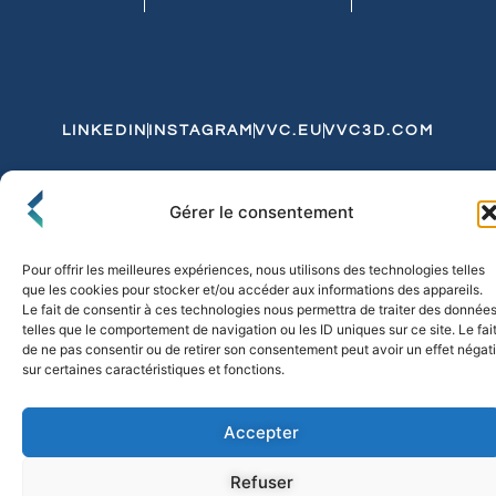
LINKEDIN
INSTAGRAM
VVC.EU
VVC3D.COM
Conditions Générales de Vente
Gérer le consentement
Politique de Confidentialité et de Cookies
Expédition et Livraison
Echanges et Retours
Pour offrir les meilleures expériences, nous utilisons des technologies telles
que les cookies pour stocker et/ou accéder aux informations des appareils.
Le fait de consentir à ces technologies nous permettra de traiter des donnée
telles que le comportement de navigation ou les ID uniques sur ce site. Le fai
© 2026 FLO & CO. All Rights Reserved
de ne pas consentir ou de retirer son consentement peut avoir un effet négati
sur certaines caractéristiques et fonctions.
Accepter
Refuser