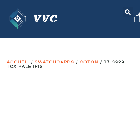
ACCUEIL
/
SWATCHCARDS
/
COTON
/ 17-3929
TCX PALE IRIS