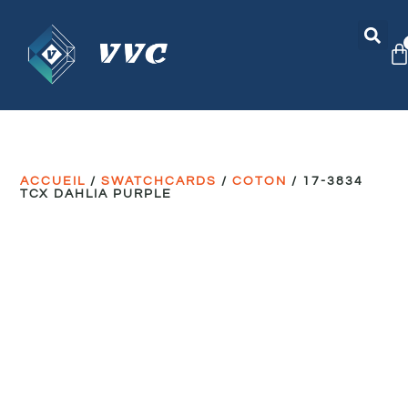
ACCUEIL
/
SWATCHCARDS
/
COTON
/ 17-3834
TCX DAHLIA PURPLE