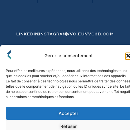
LINKEDIN
INSTAGRAM
VVC.EU
VVC3D.COM
Conditions Générales de Vente
Gérer le consentement
Politique de Confidentialité et de Cookies
Expédition et Livraison
Echanges et Retours
Pour offrir les meilleures expériences, nous utilisons des technologies telles
que les cookies pour stocker et/ou accéder aux informations des appareils.
Le fait de consentir à ces technologies nous permettra de traiter des donnée
telles que le comportement de navigation ou les ID uniques sur ce site. Le fai
© 2026 FLO & CO. All Rights Reserved
de ne pas consentir ou de retirer son consentement peut avoir un effet négati
sur certaines caractéristiques et fonctions.
Accepter
Refuser