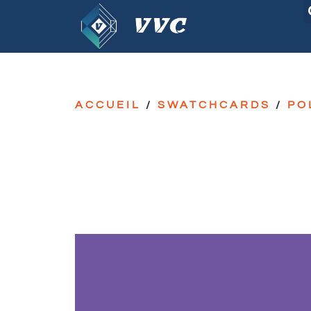
ACCUEIL
/
SWATCHCARDS
/
PO