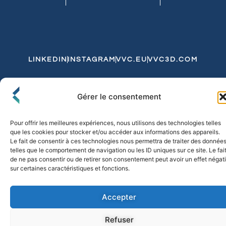
LINKEDIN
INSTAGRAM
VVC.EU
VVC3D.COM
Conditions Générales de Vente
Gérer le consentement
Politique de Confidentialité et de Cookies
Expédition et Livraison
Echanges et Retours
Pour offrir les meilleures expériences, nous utilisons des technologies telles
que les cookies pour stocker et/ou accéder aux informations des appareils.
Le fait de consentir à ces technologies nous permettra de traiter des donnée
telles que le comportement de navigation ou les ID uniques sur ce site. Le fai
© 2026 FLO & CO. All Rights Reserved
de ne pas consentir ou de retirer son consentement peut avoir un effet négati
sur certaines caractéristiques et fonctions.
Accepter
Refuser