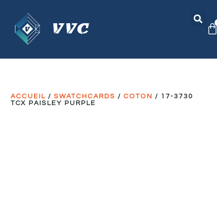
ACCUEIL
/
SWATCHCARDS
/
COTON
/ 17-3730
TCX PAISLEY PURPLE