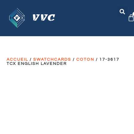
ACCUEIL
/
SWATCHCARDS
/
COTON
/ 17-3617
TCX ENGLISH LAVENDER