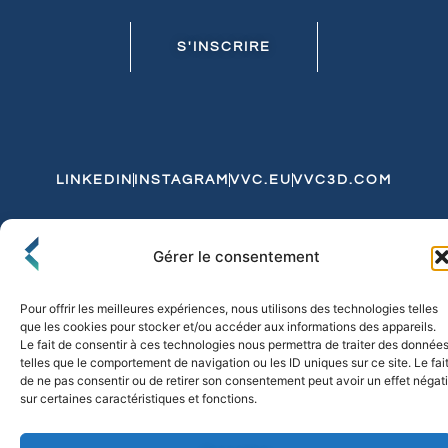
S'INSCRIRE
LINKEDIN
INSTAGRAM
VVC.EU
VVC3D.COM
Conditions Générales de Vente
Gérer le consentement
Politique de Confidentialité et de Cookies
Expédition et Livraison
Echanges et Retours
Pour offrir les meilleures expériences, nous utilisons des technologies telles
que les cookies pour stocker et/ou accéder aux informations des appareils.
Le fait de consentir à ces technologies nous permettra de traiter des donnée
telles que le comportement de navigation ou les ID uniques sur ce site. Le fai
© 2026 FLO & CO. All Rights Reserved
de ne pas consentir ou de retirer son consentement peut avoir un effet négati
sur certaines caractéristiques et fonctions.