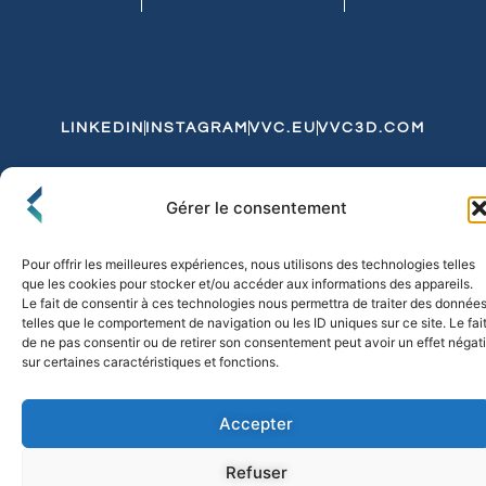
LINKEDIN
INSTAGRAM
VVC.EU
VVC3D.COM
Conditions Générales de Vente
Gérer le consentement
Politique de Confidentialité et de Cookies
Expédition et Livraison
Echanges et Retours
Pour offrir les meilleures expériences, nous utilisons des technologies telles
que les cookies pour stocker et/ou accéder aux informations des appareils.
Le fait de consentir à ces technologies nous permettra de traiter des donnée
telles que le comportement de navigation ou les ID uniques sur ce site. Le fai
© 2026 FLO & CO. All Rights Reserved
de ne pas consentir ou de retirer son consentement peut avoir un effet négati
sur certaines caractéristiques et fonctions.
Accepter
Refuser