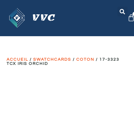
ACCUEIL
/
SWATCHCARDS
/
COTON
/ 17-3323
TCX IRIS ORCHID