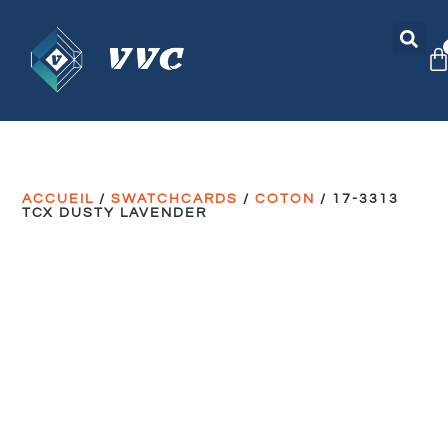
ACCUEIL
/
SWATCHCARDS
/
COTON
/ 17-3313
TCX DUSTY LAVENDER