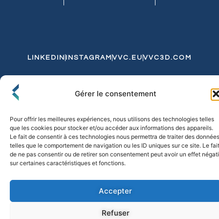
LINKEDIN
INSTAGRAM
VVC.EU
VVC3D.COM
Conditions Générales de Vente
Gérer le consentement
Politique de Confidentialité et de Cookies
Expédition et Livraison
Echanges et Retours
Pour offrir les meilleures expériences, nous utilisons des technologies telles
que les cookies pour stocker et/ou accéder aux informations des appareils.
Le fait de consentir à ces technologies nous permettra de traiter des donnée
telles que le comportement de navigation ou les ID uniques sur ce site. Le fai
© 2026 FLO & CO. All Rights Reserved
de ne pas consentir ou de retirer son consentement peut avoir un effet négati
sur certaines caractéristiques et fonctions.
Accepter
Refuser