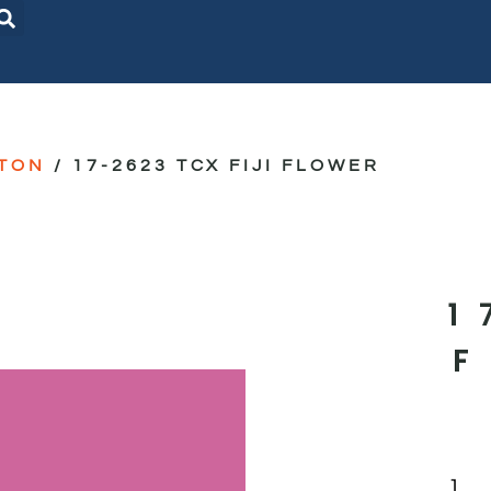
TON
/ 17-2623 TCX FIJI FLOWER
1
F