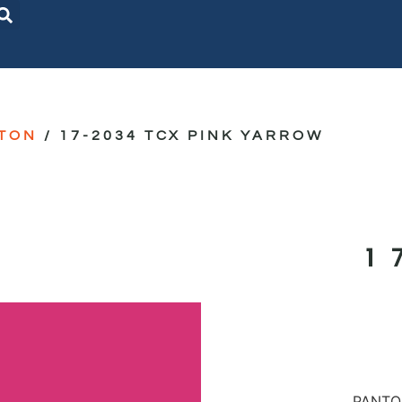
TON
/ 17-2034 TCX PINK YARROW
1
PANTON