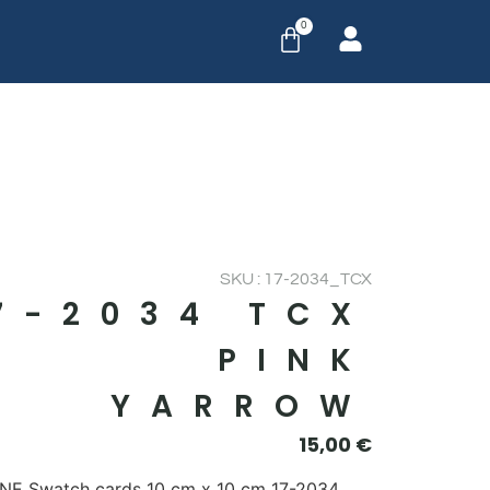
0
SKU : 17-2034_TCX
7-2034 TCX
PINK
YARROW
15,00
€
E Swatch cards 10 cm x 10 cm 17-2034