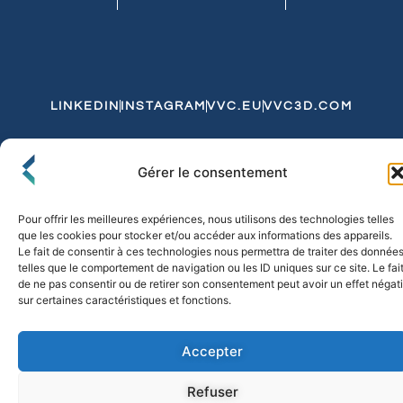
LINKEDIN
INSTAGRAM
VVC.EU
VVC3D.COM
Conditions Générales de Vente
Gérer le consentement
Politique de Confidentialité et de Cookies
Expédition et Livraison
Echanges et Retours
Pour offrir les meilleures expériences, nous utilisons des technologies telles
que les cookies pour stocker et/ou accéder aux informations des appareils.
Le fait de consentir à ces technologies nous permettra de traiter des donnée
telles que le comportement de navigation ou les ID uniques sur ce site. Le fai
© 2026 FLO & CO. All Rights Reserved
de ne pas consentir ou de retirer son consentement peut avoir un effet négati
sur certaines caractéristiques et fonctions.
Accepter
Refuser