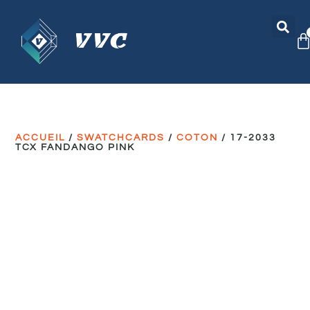
ACCUEIL
/
SWATCHCARDS
/
COTON
/ 17-2033
TCX FANDANGO PINK