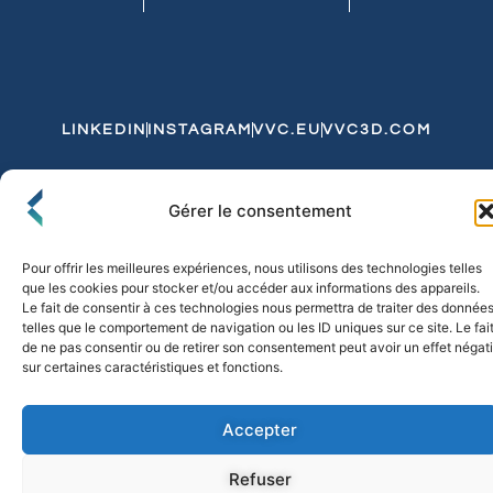
LINKEDIN
INSTAGRAM
VVC.EU
VVC3D.COM
Conditions Générales de Vente
Gérer le consentement
Politique de Confidentialité et de Cookies
Expédition et Livraison
Echanges et Retours
Pour offrir les meilleures expériences, nous utilisons des technologies telles
que les cookies pour stocker et/ou accéder aux informations des appareils.
Le fait de consentir à ces technologies nous permettra de traiter des donnée
telles que le comportement de navigation ou les ID uniques sur ce site. Le fai
© 2026 FLO & CO. All Rights Reserved
de ne pas consentir ou de retirer son consentement peut avoir un effet négati
sur certaines caractéristiques et fonctions.
Accepter
Refuser