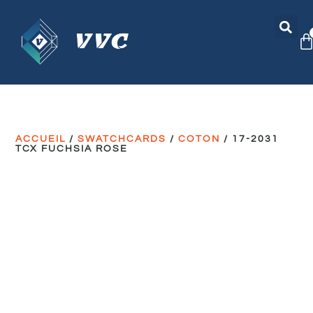
ACCUEIL
/
SWATCHCARDS
/
COTON
/ 17-2031
TCX FUCHSIA ROSE