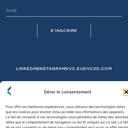
S'INSCRIRE
LINKEDIN
INSTAGRAM
VVC.EU
VVC3D.COM
Conditions Générales de Vente
Gérer le consentement
Politique de Confidentialité et de Cookies
Expédition et Livraison
Echanges et Retours
Pour offrir les meilleures expériences, nous utilisons des technologies telles
que les cookies pour stocker et/ou accéder aux informations des appareils.
Le fait de consentir à ces technologies nous permettra de traiter des donnée
telles que le comportement de navigation ou les ID uniques sur ce site. Le fai
© 2026 FLO & CO. All Rights Reserved
de ne pas consentir ou de retirer son consentement peut avoir un effet négati