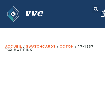
ACCUEIL
/
SWATCHCARDS
/
COTON
/ 17-1937
TCX HOT PINK