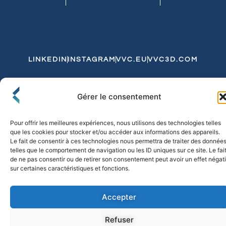
LINKEDIN
INSTAGRAM
VVC.EU
VVC3D.COM
Conditions Générales de Vente
Gérer le consentement
Politique de Confidentialité et de Cookies
Expédition et Livraison
Echanges et Retours
Pour offrir les meilleures expériences, nous utilisons des technologies telles
que les cookies pour stocker et/ou accéder aux informations des appareils.
Le fait de consentir à ces technologies nous permettra de traiter des donnée
telles que le comportement de navigation ou les ID uniques sur ce site. Le fai
© 2026 FLO & CO. All Rights Reserved
de ne pas consentir ou de retirer son consentement peut avoir un effet négati
sur certaines caractéristiques et fonctions.
Accepter
Refuser