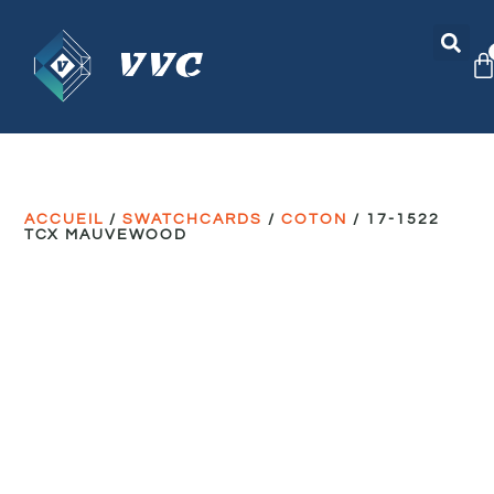
ACCUEIL
/
SWATCHCARDS
/
COTON
/ 17-1522
TCX MAUVEWOOD