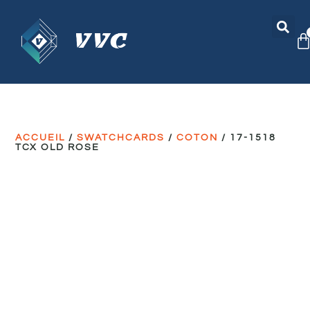
ACCUEIL
/
SWATCHCARDS
/
COTON
/ 17-1518
TCX OLD ROSE