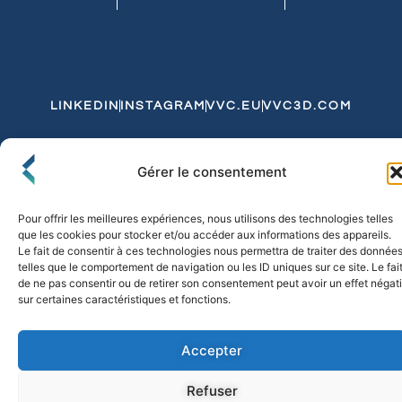
LINKEDIN
INSTAGRAM
VVC.EU
VVC3D.COM
Conditions Générales de Vente
Gérer le consentement
Politique de Confidentialité et de Cookies
Expédition et Livraison
Echanges et Retours
Pour offrir les meilleures expériences, nous utilisons des technologies telles
que les cookies pour stocker et/ou accéder aux informations des appareils.
Le fait de consentir à ces technologies nous permettra de traiter des donnée
telles que le comportement de navigation ou les ID uniques sur ce site. Le fai
© 2026 FLO & CO. All Rights Reserved
de ne pas consentir ou de retirer son consentement peut avoir un effet négati
sur certaines caractéristiques et fonctions.
Accepter
Refuser