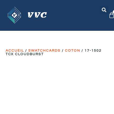
ACCUEIL
/
SWATCHCARDS
/
COTON
/ 17-1502
TCX CLOUDBURST