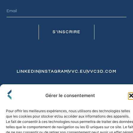
S'INSCRIRE
LINKEDIN
INSTAGRAM
VVC.EU
VVC3D.COM
Conditions Générales de Vente
Gérer le consentement
Politique de Confidentialité et de Cookies
Expédition et Livraison
Echanges et Retours
Pour offrir les meilleures expériences, nous utilisons des technologies telles
que les cookies pour stocker et/ou accéder aux informations des appareils.
Le fait de consentir à ces technologies nous permettra de traiter des donnée
telles que le comportement de navigation ou les ID uniques sur ce site. Le fai
© 2026 FLO & CO. All Rights Reserved
de ne pas consentir ou de retirer son consentement peut avoir un effet négati