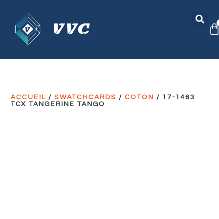
ACCUEIL
/
SWATCHCARDS
/
COTON
/ 17-1463
TCX TANGERINE TANGO