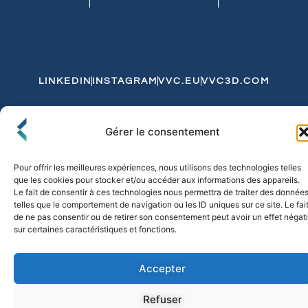
LINKEDIN
INSTAGRAM
VVC.EU
VVC3D.COM
Conditions Générales de Vente
Gérer le consentement
Politique de Confidentialité et de Cookies
Expédition et Livraison
Echanges et Retours
Pour offrir les meilleures expériences, nous utilisons des technologies telles
que les cookies pour stocker et/ou accéder aux informations des appareils.
Le fait de consentir à ces technologies nous permettra de traiter des donnée
telles que le comportement de navigation ou les ID uniques sur ce site. Le fai
© 2026 FLO & CO. All Rights Reserved
de ne pas consentir ou de retirer son consentement peut avoir un effet négati
sur certaines caractéristiques et fonctions.
Accepter
Refuser