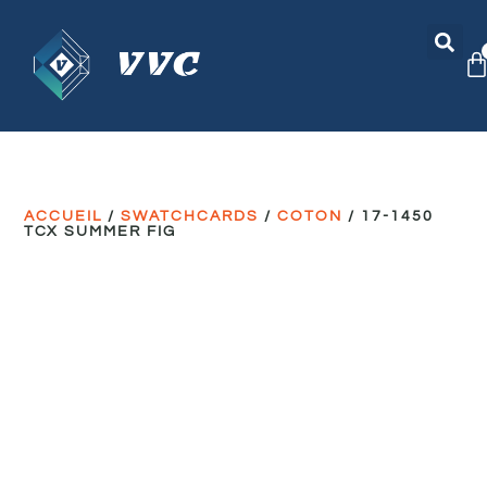
ACCUEIL
/
SWATCHCARDS
/
COTON
/ 17-1450
TCX SUMMER FIG