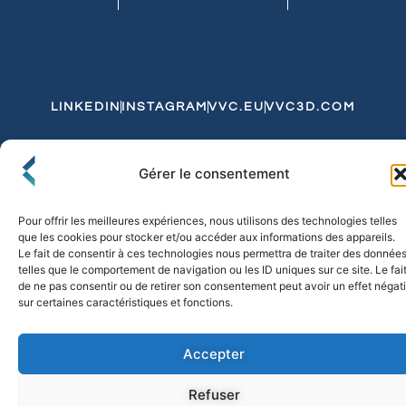
LINKEDIN
INSTAGRAM
VVC.EU
VVC3D.COM
Conditions Générales de Vente
Gérer le consentement
Politique de Confidentialité et de Cookies
Expédition et Livraison
Echanges et Retours
Pour offrir les meilleures expériences, nous utilisons des technologies telles
que les cookies pour stocker et/ou accéder aux informations des appareils.
Le fait de consentir à ces technologies nous permettra de traiter des donnée
telles que le comportement de navigation ou les ID uniques sur ce site. Le fai
© 2026 FLO & CO. All Rights Reserved
de ne pas consentir ou de retirer son consentement peut avoir un effet négati
sur certaines caractéristiques et fonctions.
Accepter
Refuser