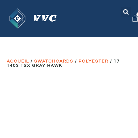
ACCUEIL
/
SWATCHCARDS
/
POLYESTER
/ 17-
1403 TSX GRAY HAWK