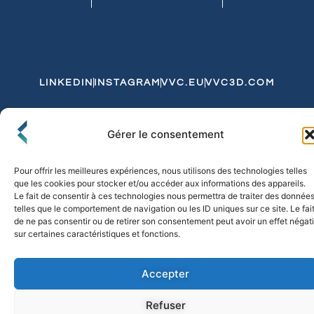
LINKEDIN
INSTAGRAM
VVC.EU
VVC3D.COM
Conditions Générales de Vente
Gérer le consentement
Politique de Confidentialité et de Cookies
Expédition et Livraison
Echanges et Retours
Pour offrir les meilleures expériences, nous utilisons des technologies telles
que les cookies pour stocker et/ou accéder aux informations des appareils.
Le fait de consentir à ces technologies nous permettra de traiter des donnée
telles que le comportement de navigation ou les ID uniques sur ce site. Le fai
© 2026 FLO & CO. All Rights Reserved
de ne pas consentir ou de retirer son consentement peut avoir un effet négati
sur certaines caractéristiques et fonctions.
Accepter
Refuser