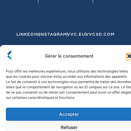
LINKEDIN
INSTAGRAM
VVC.EU
VVC3D.COM
Conditions Générales de Vente
Gérer le consentement
Politique de Confidentialité et de Cookies
Expédition et Livraison
Echanges et Retours
Pour offrir les meilleures expériences, nous utilisons des technologies telles
que les cookies pour stocker et/ou accéder aux informations des appareils.
Le fait de consentir à ces technologies nous permettra de traiter des donnée
telles que le comportement de navigation ou les ID uniques sur ce site. Le fai
© 2026 FLO & CO. All Rights Reserved
de ne pas consentir ou de retirer son consentement peut avoir un effet négati
sur certaines caractéristiques et fonctions.
Accepter
Refuser