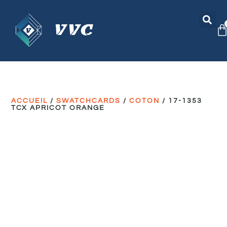
ACCUEIL
/
SWATCHCARDS
/
COTON
/ 17-1353
TCX APRICOT ORANGE